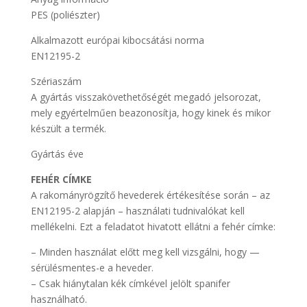
PES (poliészter)
Alkalmazott európai kibocsátási norma
EN12195-2
Szériaszám
A gyártás visszakövethetőségét megadó jelsorozat,
mely egyértelműen beazonosítja, hogy kinek és mikor
készült a termék.
Gyártás éve
FEHÉR CÍMKE
A rakományrögzítő hevederek értékesítése során – az
EN12195-2 alapján – használati tudnivalókat kell
mellékelni. Ezt a feladatot hivatott ellátni a fehér címke:
– Minden használat előtt meg kell vizsgálni, hogy —
sérülésmentes-e a heveder.
– Csak hiánytalan kék címkével jelölt spanifer
használható.