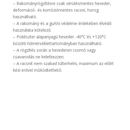
– Rakományrögzítésre csak sérülésmentes heveder,
deformáció- és korróziómentes racsni, horog
használható.
– A rakomány és a gurtni védelme érdekében élvédő
használata kötelező.
– Poliészter alapanyagú heveder -40°C és +120°C
közötti hőmérséklettartományban használható.
– A rögzítés során a hevederen csomó vagy
csavarodás ne keletkezzen.
– A racsnit nem szabad túlterhelni, maximum az előírt
kézi erővel működtethető.