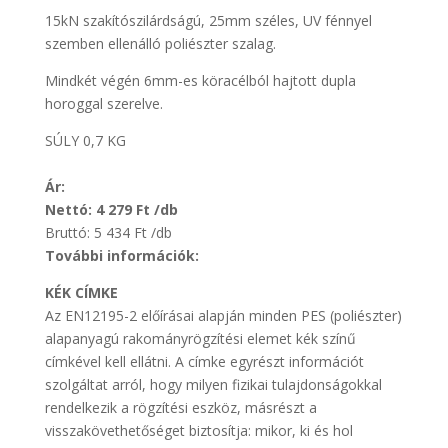
15kN szakítószilárdságú, 25mm széles, UV fénnyel
szemben ellenálló poliészter szalag.
Mindkét végén 6mm-es köracélból hajtott dupla
horoggal szerelve.
SÚLY 0,7 KG
Ár:
Nettó: 4 279 Ft
/db
Bruttó: 5 434 Ft /db
További információk:
KÉK CÍMKE
Az EN12195-2 előírásai alapján minden PES (poliészter)
alapanyagú rakományrögzítési elemet kék színű
címkével kell ellátni. A címke egyrészt információt
szolgáltat arról, hogy milyen fizikai tulajdonságokkal
rendelkezik a rögzítési eszköz, másrészt a
visszakövethetőséget biztosítja: mikor, ki és hol