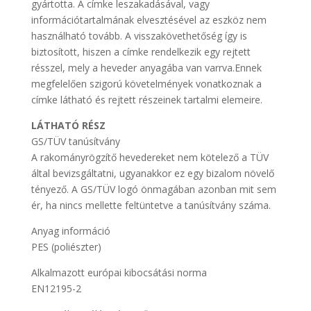
gyártotta. A címke leszakadásával, vagy
információtartalmának elvesztésével az eszköz nem
használható tovább. A visszakövethetőség így is
biztosított, hiszen a címke rendelkezik egy rejtett
résszel, mely a heveder anyagába van varrva.Ennek
megfelelően szigorú követelmények vonatkoznak a
címke látható és rejtett részeinek tartalmi elemeire.
LÁTHATÓ RÉSZ
GS/TÜV tanúsítvány
A rakományrögzítő hevedereket nem kötelező a TÜV
által bevizsgáltatni, ugyanakkor ez egy bizalom növelő
tényező. A GS/TÜV logó önmagában azonban mit sem
ér, ha nincs mellette feltüntetve a tanúsítvány száma.
Anyag információ
PES (poliészter)
Alkalmazott európai kibocsátási norma
EN12195-2