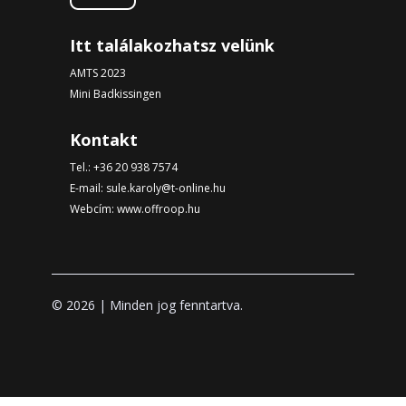
Itt találakozhatsz velünk
AMTS 2023
Mini Badkissingen
Kontakt
Tel.:
+36 20 938 7574
E-mail:
sule.karoly@t-online.hu
Webcím:
www.offroop.hu
© 2026 | Minden jog fenntartva.