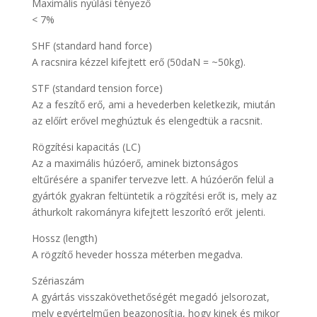
Maximális nyúlási tényező
< 7%
SHF (standard hand force)
A racsnira kézzel kifejtett erő (50daN = ~50kg).
STF (standard tension force)
Az a feszítő erő, ami a hevederben keletkezik, miután
az előírt erővel meghúztuk és elengedtük a racsnit.
Rögzítési kapacitás (LC)
Az a maximális húzóerő, aminek biztonságos
eltűrésére a spanifer tervezve lett. A húzóerőn felül a
gyártók gyakran feltüntetik a rögzítési erőt is, mely az
áthurkolt rakományra kifejtett leszorító erőt jelenti.
Hossz (length)
A rögzítő heveder hossza méterben megadva.
Szériaszám
A gyártás visszakövethetőségét megadó jelsorozat,
mely egyértelműen beazonosítja, hogy kinek és mikor