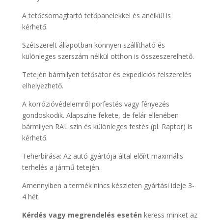
A tetőcsomagtartó tetőpanelekkel és anélkül is
kérhető.
Szétszerelt állapotban könnyen szállítható és
különleges szerszám nélkül otthon is összeszerelhető.
Tetején bármilyen tetősátor és expedíciós felszerelés
elhelyezhető.
A korrózióvédelemről porfestés vagy fényezés
gondoskodik. Alapszíne fekete, de felár ellenében
bármilyen RAL szín és különleges festés (pl. Raptor) is
kérhető.
Teherbírása: Az autó gyártója által előírt maximális
terhelés a jármű tetején.
Amennyiben a termék nincs készleten gyártási ideje 3-
4 hét.
Kérdés vagy megrendelés esetén
keress minket az