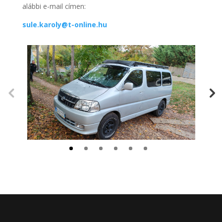
alábbi e-mail címen:
sule.karoly@t-online.hu