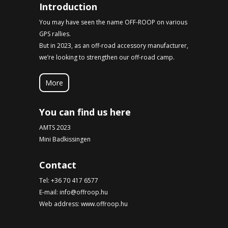
Introduction
You may have seen the name OFF-ROOP on various
GPS rallies.
But in 2023, as an off-road accessory manufacturer,
we’re looking to strengthen our off-road camp.
More
You can find us here
AMTS 2023
Mini Badkissingen
Contact
Tel:
+36 70 417 6577
E-mail:
info@offroop.hu
Web address:
www.offroop.hu